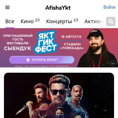
Войти
25
23
Все
Кино
Концерты
Активный о