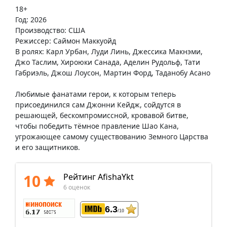
18+
Год: 2026
Производство: США
Режиссер: Саймон Маккуойд
В ролях: Карл Урбан, Луди Линь, Джессика Макнэми,
Джо Таслим, Хироюки Санада, Аделин Рудольф, Тати
Габриэль, Джош Лоусон, Мартин Форд, Таданобу Асано
Любимые фанатами герои, к которым теперь
присоединился сам Джонни Кейдж, сойдутся в
решающей, бескомпромиссной, кровавой битве,
чтобы победить тёмное правление Шао Кана,
угрожающее самому существованию Земного Царства
и его защитников.​
10
Рейтинг AfishaYkt
6 оценок
6.3
/10