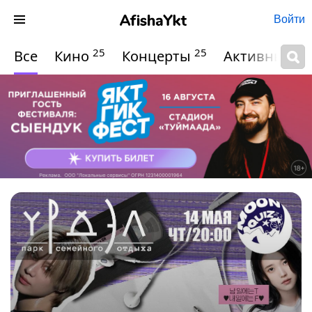
Войти
25
25
Все
Кино
Концерты
Активный о