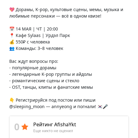
💖 Дорамы, K-pop, культовые сцены, мемы, музыка и
любимые персонажи — всё в одном квизе!
📅 14 МАЯ | ЧТ | 20:00
📍 Кафе Sylaas | Урдэл Парк
💰 550₽ с человека
👥 Команды: 3–8 человек
Вас ждут вопросы про:
- популярные дорамы
- легендарные K-pop группы и айдолы
- романтические сцены и стекло
- OST, танцы, клипы и фанатские мемы
👇 Регистрируйся под постом или пиши
@sleeping_moon — annyeong и погнали! 🇰🇷🎤
0
Рейтинг AfishaYkt
Еще никто не оценил