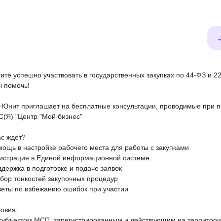
тите успешно участвовать в государственных закупках по 44-ФЗ и 
ы помочь!
Юнит приглашает на бесплатные консультации, проводимые при 
С(Я) "Центр "Мой бизнес"
ас ждет?
мощь в настройке рабочего места для работы с закупками
гистрация в Единой информационной системе
ддержка в подготовке и подаче заявок
збор тонкостей закупочных процедур
веты по избежанию ошибок при участии
ловия:
субъектом МСП, зарегистрированным и действующим на территори