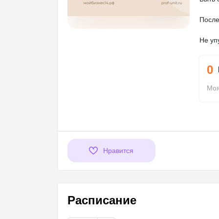
После
Не уп
0
Моя
Нравится
Расписание