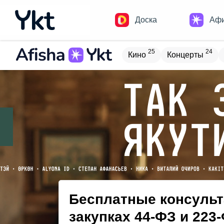
Доска
Аф
25
24
Кино
Концерты
Домики
Н
13
8
Встречи
Детям
В
17
4
Туризм
Обучение
Бесплатные консульт
закупках 44-ФЗ и 223