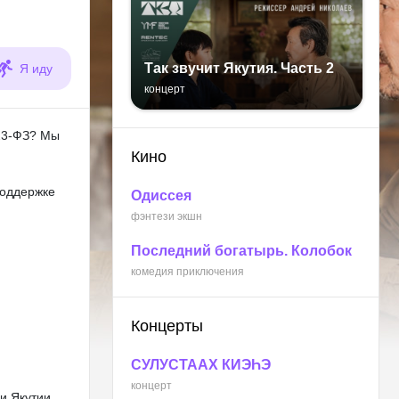
Так звучит Якутия. Часть 2
Я иду
концерт
223-ФЗ? Мы
Кино
поддержке
Одиссея
фэнтези экшн
Последний богатырь. Колобок
комедия приключения
Концерты
СУЛУСТААХ КИЭҺЭ
концерт
и Якутии