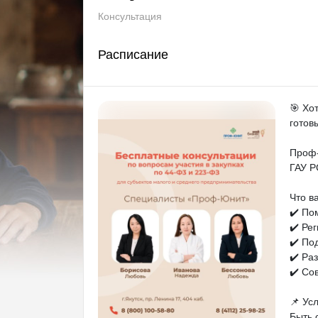
Консультация
Расписание
🎯 Хо
готов
Проф-
ГАУ Р
Что в
✔️ По
✔️ Ре
✔️ По
✔️ Ра
✔️ Со
📌 Ус
Быть 