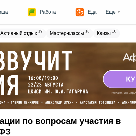
иша
Работа
Еда
Еще
19
16
16
Активный отдых
Мастер-классы
Квизы
овостройки
Места
15
12
16
18
ечеринки
Спорт
Выставки
Театры
8
9
8
Квесты
Зарубежное
Разное
ации по вопросам участия в
-ФЗ