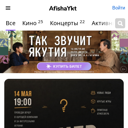
Войти
25
22
Все
Кино
Концерты
Активный о