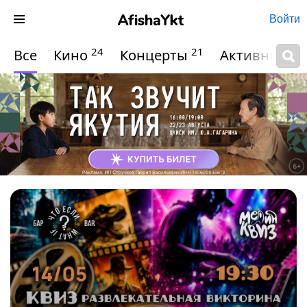
Войти
24
21
Все
Кино
Концерты
Активный о