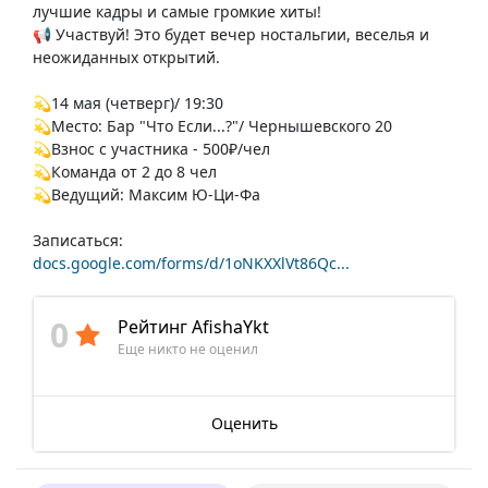
лучшие кадры и самые громкие хиты!
📢 Участвуй! Это будет вечер ностальгии, веселья и
неожиданных открытий.
💫14 мая (четверг)/ 19:30
💫Место: Бар "Что Если...?"/ Чернышевского 20
💫Взнос с участника - 500₽/чел
💫Команда от 2 до 8 чел
💫Ведущий: Максим Ю-Ци-Фа
Записаться:
docs.google.com/forms/d/1oNKXXlVt86Qc...
0
Рейтинг AfishaYkt
Еще никто не оценил
Оценить