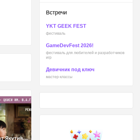
Встречи
YKT GEEK FEST
фестиваль
GameDevFest 2026!
фестиваль для любителей и разработчиков
игр
Девичник под ключ
мастер-классы
ВСТРЕЧИ
ит Якутия.
GameDevFest 2026!