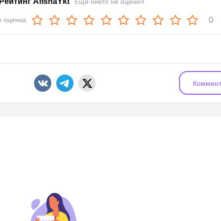
Рейтинг AfishaYkt
Еще никто не оценил
0
 оценка
Коммент