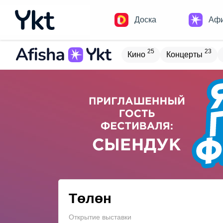
Доска
Аф
25
23
Кино
Концерты
Домики
Н
17
9
Встречи
Детям
В
20
4
Туризм
Обучение
Төлөн
Открытие выставки