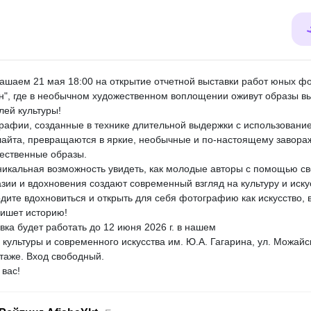
ашаем 21 мая 18:00 на открытие отчетной выставки работ юных ф
н", где в необычном художественном воплощении оживут образы 
лей культуры!
рафии, созданные в технике длительной выдержки с использовани
айта, превращаются в яркие, необычные и по-настоящему завор
ественные образы.
никальная возможность увидеть, как молодые авторы с помощью св
зии и вдохновения создают современный взгляд на культуру и иску
дите вдохновиться и открыть для себя фотографию как искусство, 
пишет историю!
вка будет работать до 12 июня 2026 г. в нашем
 культуры и современного искусства им. Ю.А. Гагарина, ул. Можайск
этаже. Вход свободный.
вас!