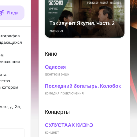
Я иду
Так звучит Якутия. Часть 2
концерт
отографов
выдающихся
Кино
ем
аживающие
Одиссея
ета,
фэнтези экшн
сство.
Последний богатырь. Колобок
в котором
комедия приключения
ого, д. 25,
Концерты
СУЛУСТААХ КИЭҺЭ
концерт