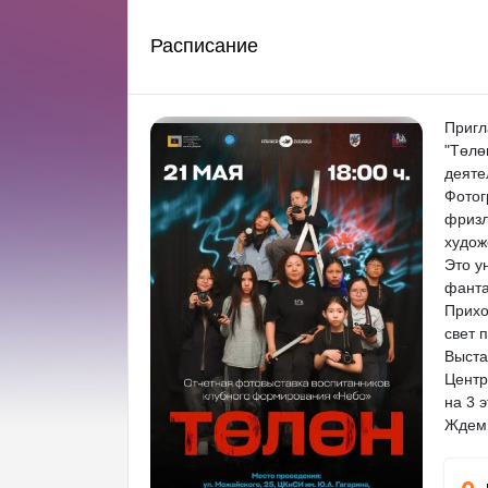
Расписание
Пригл
"Төлө
деяте
Фотог
фризл
худож
Это у
фанта
Прихо
свет 
Выста
Центр
на 3 
Ждем 