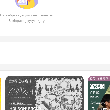
На выбранную дату нет сеансов.
Выберите другую дату.
КОНЦЕРТЫ
КОНЦЕРТЫ
HOLBON! ERGI:R
Так звуч