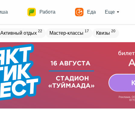
иша
Работа
Еда
Еще
22
17
20
Активный отдых
Мастер-классы
Квизы
овостройки
Места
19
13
17
18
ечеринки
Спорт
Выставки
Театры
8
9
10
Квесты
Зарубежное
Разное