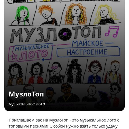
МузлоТоп
музыкальное лото
Приглашаем вас на МузлоТоп - это музыкальное лото с
топовыми песнями! С собой нужно взять только удачу