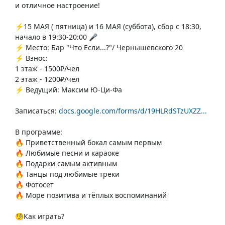
и отличное настроение!
⚡️15 МАЯ ( пятница) и 16 МАЯ (суббота), сбор с 18:30,
начало в 19:30-20:00 🎤
⚡️ Место: Бар "Что Если...?"/ Чернышевского 20
⚡️ Взнос:
1 этаж - 1500₽/чел
2 этаж - 1200₽/чел
⚡️ Ведущий: Максим Ю-Ци-Фа
Записаться:
docs.google.com/forms/d/19HLRdSTzUXZZ...
В программе:
🔥 Приветственный бокал самым первым
🔥 Любимые песни и караоке
🔥 Подарки самым активным
🔥 Танцы под любимые треки
🔥 Фотосет
🔥 Море позитива и тёплых воспоминаний
🧐Как играть?