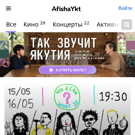
Войти
26
22
Все
Кино
Концерты
Активный о