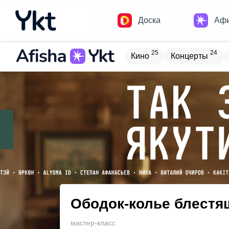
Доска
Аф
25
24
Кино
Концерты
Домики
Н
13
8
Встречи
Детям
В
17
4
Туризм
Обучение
Ободок-колье блестя
мастер-класс