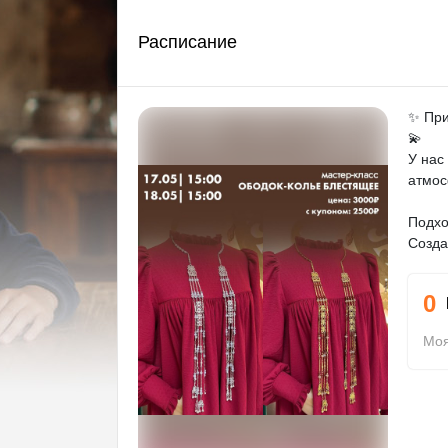
Расписание
✨ При
💫
У нас
атмос
Подхо
Созда
0
Моя