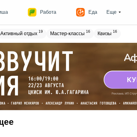
иша
Работа
Еда
Еще
19
16
16
Активный отдых
Мастер-классы
Квизы
овостройки
Места
15
12
17
18
ечеринки
Спорт
Выставки
Театры
8
9
8
Квесты
Зарубежное
Разное
щее