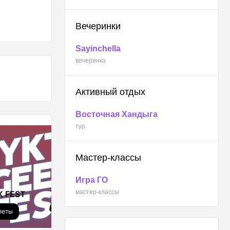
Вечеринки
Sayinchella
вечеринка
Активный отдых
Восточная Хандыга
тур
Мастер-классы
Игра ГО
КОНЦЕРТЫ
мастер-классы
K FEST
Так звучит Якутия.
Часть 2
леты
Купить билеты