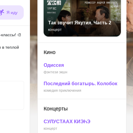
Я иду
Так звучит Якутия. Часть 2
концерт
классы! 🎨
я в теплой
Кино
Одиссея
фэнтези экшн
Последний богатырь. Колобок
комедия приключения
Концерты
СУЛУСТААХ КИЭҺЭ
концерт