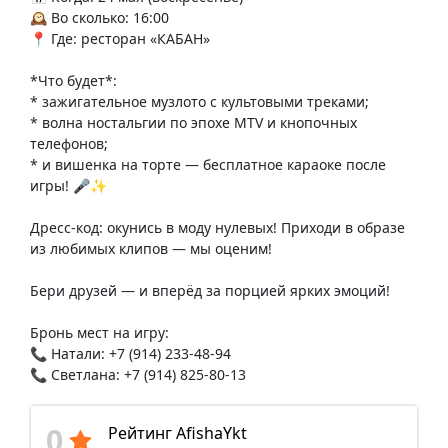
🕰 Во сколько: 16:00
📍 Где: ресторан «КАБАН»
*Что будет*:
* зажигательное музлото с культовыми треками;
* волна ностальгии по эпохе MTV и кнопочных
телефонов;
* и вишенка на торте — бесплатное караоке после
игры! 🎤✨
Дресс-код: окунись в моду нулевых! Приходи в образе
из любимых клипов — мы оценим!
Бери друзей — и вперёд за порцией ярких эмоций!
Бронь мест на игру:
📞 Натали: +7 (914) 233-48-94
📞 Светлана: +7 (914) 825-80-13
0
Рейтинг AfishaYkt