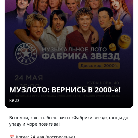
МУЗЛОТО: ВЕРНИСЬ В 2000‑е!
Квиз
Вспомни, как это было: хиты «Фабрики звёзд»,танцы до
упаду и море позитива!
📅 Когда: 24 мая (воскресенье)