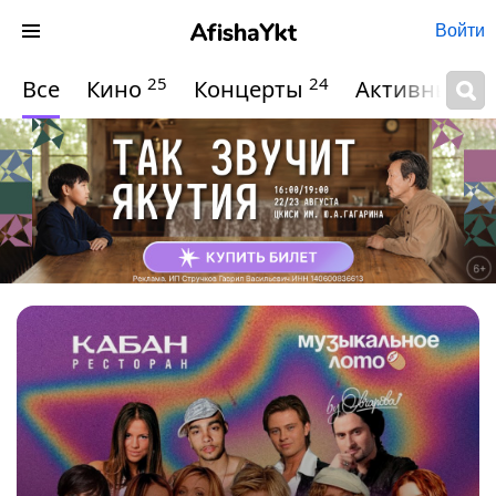
Войти
25
24
Все
Кино
Концерты
Активный о