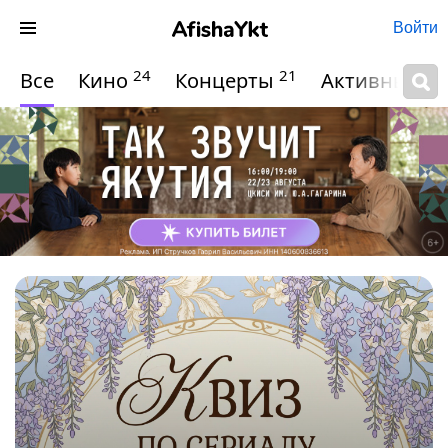
Войти
24
21
Все
Кино
Концерты
Активный о