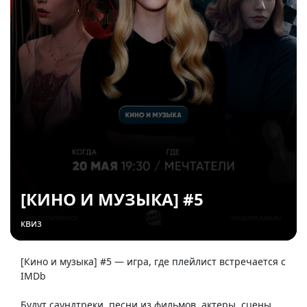
[КИНО И МУЗЫКА] #5
квиз
[Кино и музыка] #5 — игра, где плейлист встречается с
IMDb
Будут саундтреки, песни из фильмов, актеры, сцены,