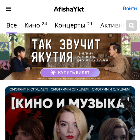
Войти
24
21
Все
Кино
Концерты
Активный о