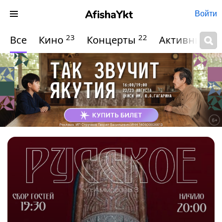
Войти
23
22
Все
Кино
Концерты
Активный о