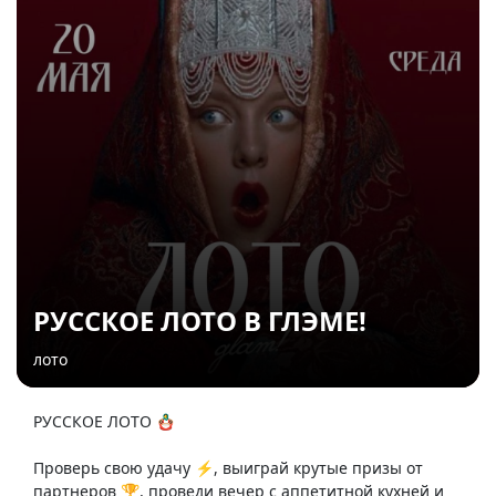
РУССКОЕ ЛОТО В ГЛЭМЕ!
лото
РУССКОЕ ЛОТО 🪆
Проверь свою удачу ⚡️, выиграй крутые призы от
партнеров 🏆, проведи вечер с аппетитной кухней и