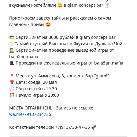
вкусными коктейлями 😋 в glam concept bar 🍸
Приоткроем завесу тайны и расскажем о самом
главном - призы 🤩
💳 Сертификат на 3000 рублей в glam concept bar
🥛Самый вкусный Быырпах в Якутии от Дуолана Чой
🕵️‍♂️ Сертификат на проведение выездной игры от
bala5an.mafia
🎩 Проходки на еженедельные игры от bala5an.mafia
📍 Место: ул. Аммосова, 3, концепт-бар “glam!”
📅 Дата: среда, 20 мая
🕢 Сбор гостей в 19:30
⏰ Начало игры в 20:00
МЕСТА ОГРАНИЧЕНЫ! Запись по ссылке:
wa.me/79137334736
Контактный телефон +7(913)733-47-36 🚀