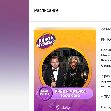
Расписание
23 М
КИНО 
Время
Место
Коман
Стоим
7 раз
адрен
вышед
⭐️ПРА
Вас ж