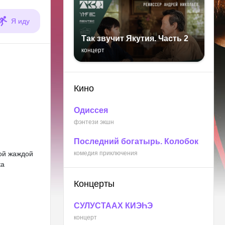
Я иду
Так звучит Якутия. Часть 2
концерт
Кино
Одиссея
фэнтези экшн
Последний богатырь. Колобок
кой жаждой
комедия приключения
ка
Концерты
СУЛУСТААХ КИЭҺЭ
концерт