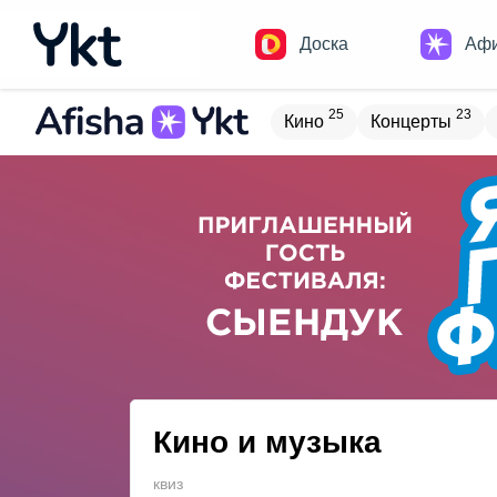
Доска
Аф
25
23
Кино
Концерты
Домики
Н
17
9
Встречи
Детям
В
20
4
Туризм
Обучение
Кино и музыка
квиз