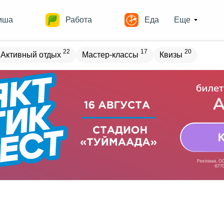
иша
Работа
Еда
Еще
22
17
20
Активный отдых
Мастер-классы
Квизы
овостройки
Места
19
13
17
18
ечеринки
Спорт
Выставки
Театры
8
9
10
Квесты
Зарубежное
Разное