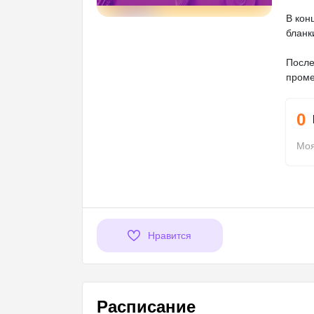
В кон
бланк
После
проме
0
Моя
Нравится
Расписание