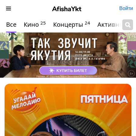
Войти
25
24
Все
Кино
Концерты
Активный о