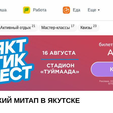
иша
Работа
Еда
Еще
21
17
23
Активный отдых
Мастер-классы
Квизы
овостройки
Места
17
13
17
18
ечеринки
Спорт
Выставки
Театры
8
9
11
Квесты
Зарубежное
Разное
ИЙ МИТАП В ЯКУТCКЕ