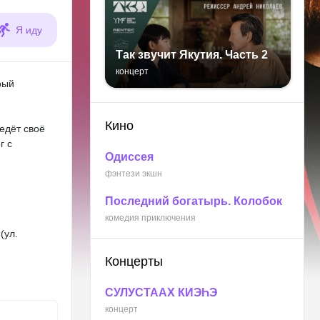
Я иду
Так звучит Якутия. Часть 2
концерт
рый
Кино
ведёт своё
г с
Одиссея
фэнтези экшн
Последний богатырь. Колобок
комедия приключения
(ул.
Концерты
СУЛУСТААХ КИЭҺЭ
концерт