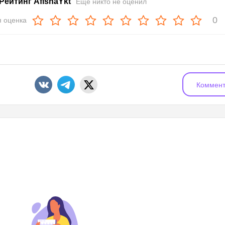
Рейтинг AfishaYkt
Еще никто не оценил
0
 оценка
Коммент