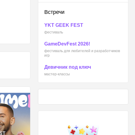
Встречи
YKT GEEK FEST
фестиваль
GameDevFest 2026!
фестиваль для любителей и разработчиков
игр
Девичник под ключ
мастер-классы
КОНЦЕРТЫ
K FEST
Так звучит Якутия.