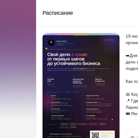
Расписание
19 ию
орган
➡️Для
дело 
подкл
Как п
📅 Ко
📍 Гд
Ларио
🎟 Ре