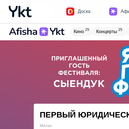
Доска
Аф
25
25
Кино
Концерты
Домики
Н
19
8
Встречи
Детям
В
20
4
Туризм
Обучение
ПЕРВЫЙ ЮРИДИЧЕСК
Митап