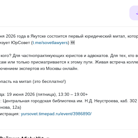
ня 2026 года в Якутске состоится первый юридический митап, кото
изует ЮрСовет (
t.me/sovetlawyers
) 🆕
 кого? Для частнопрактикующих юристов и адвокатов. Для тех, кто 
сам или только присматривается к этому пути. Живая встреча колле
ючением экспертов из Москвы онлайн.
опасть на митап (это бесплатно!)
гда: 19 июня 2026 (пятница), 13:30 – 19:00+
е: Центральная городская библиотека им. Н.Д. Неустроева, каб. 302 
нова, 12а)
гистрация:
yursovet.timepad.ru/event/3986890/