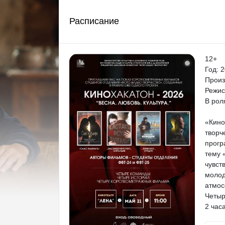
Расписание
12+
Год: 
Произ
Режис
В рол
«Кино
творч
прогр
тему 
чувст
молод
атмос
Четыр
2 час