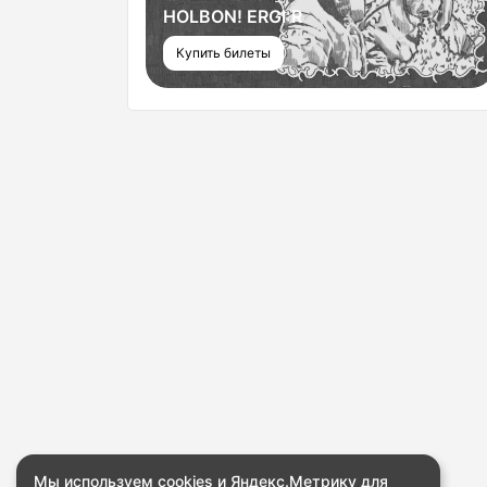
HOLBON! ERGI:R
Купить билеты
Мы используем cookies и Яндекс.Метрику для