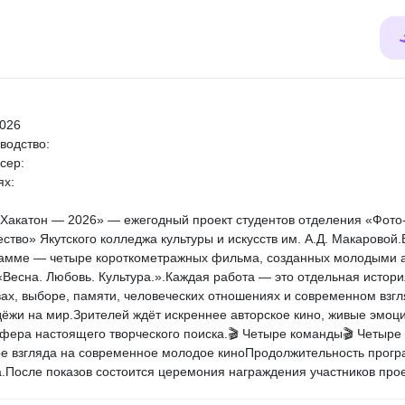
2026
водство:
сер:
ях:
Хакатон — 2026» — ежегодный проект студентов отделения «Фото
ество» Якутского колледжа культуры и искусств им. А.Д. Макаровой.
амме — четыре короткометражных фильма, созданных молодыми 
«Весна. Любовь. Культура.».Каждая работа — это отдельная истори
вах, выборе, памяти, человеческих отношениях и современном взг
ёжи на мир.Зрителей ждёт искреннее авторское кино, живые эмоц
фера настоящего творческого поиска.🎬 Четыре команды🎬 Четыре 
е взгляда на современное молодое киноПродолжительность прогр
а.После показов состоится церемония награждения участников прое