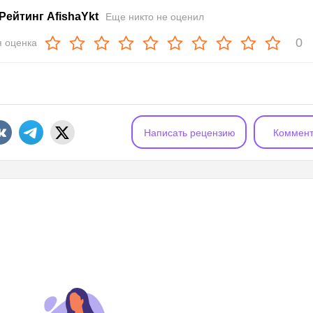
Рейтинг AfishaYkt
Еще никто не оценил
0
 оценка
Написать рецензию
Коммент