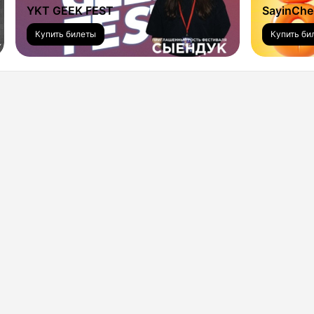
YKT GEEK FEST
SayinChel
Купить билеты
Купить би