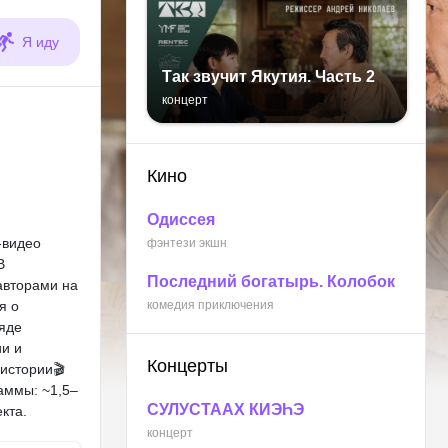
Я иду
Так звучит Якутия. Часть 2
концерт
Кино
Одиссея
-видео
фэнтези экшн
В
Последний богатырь. Колобок
авторами на
я о
комедия приключения
ляде
ии и
Концерты
истории🎬
аммы: ~1,5–
СУЛУСТААХ КИЭҺЭ
кта.
концерт