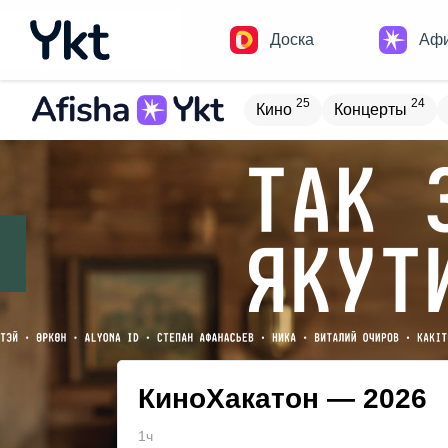
Доска
Аф
25
24
Кино
Концерты
Домики
Н
16
9
Встречи
Детям
В
18
4
Туризм
Обучение
КиноХакатон — 2026
1ч