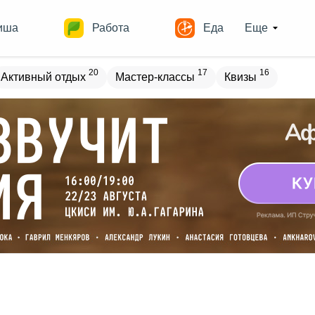
иша
Работа
Еда
Еще
20
17
16
Активный отдых
Мастер-классы
Квизы
овостройки
Места
15
13
17
18
ечеринки
Спорт
Выставки
Театры
8
9
9
Квесты
Зарубежное
Разное