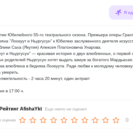
Я ид
тие Юбилейного 55-го театрального сезона. Премьера оперы Гран
ряна "Лоокуут и Ньургусун" к Юбилею заслуженного деятеля искусс
блики Саха (Якутия) Алексея Платоновича Унарова.
уут и Ньургусун" — красивая история о двух влюбленных, о первой 
ых родителей Ньургусун хотят выдать замуж за богатого Мардьасая
ка влюблена в бедняка Лоокуута. Ради любви к молодому человеку
а умереть.
лжительность - 2 часа 20 минут, один антракт
ня в 17:00 ч.
Рейтинг AfishaYkt
Еще никто не оценил
0
 оценка