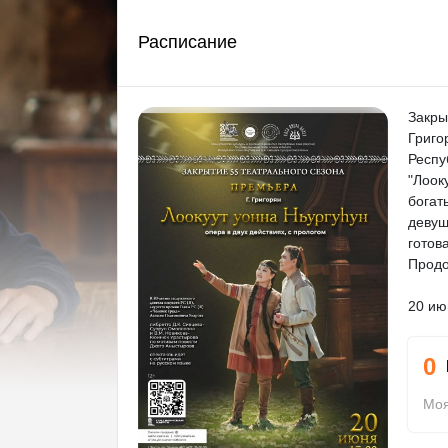
Расписание
Закры
Григо
Респу
"Лоок
богат
девуш
готов
Продо
20 ию
0
Моя