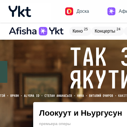
Доска
Аф
25
24
Кино
Концерты
Домики
Н
16
9
Встречи
Детям
В
19
4
Туризм
Обучение
Лоокуут и Ньургусун
премьера оперы