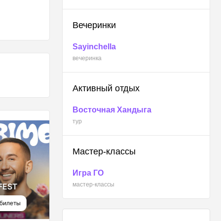
Вечеринки
Sayinchella
вечеринка
Активный отдых
Восточная Хандыга
тур
Мастер-классы
Игра ГО
КОНЦЕРТЫ
мастер-классы
EST
Так звучит Якутия.
Часть 2
леты
Купить билеты