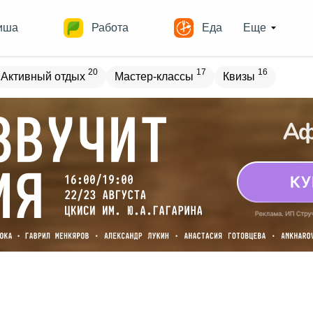
иша
Работа
Еда
Еще
20
17
16
Активный отдых
Мастер-классы
Квизы
овостройки
Места
16
13
17
18
ечеринки
Спорт
Выставки
Театры
8
9
9
Квесты
Зарубежное
Разное