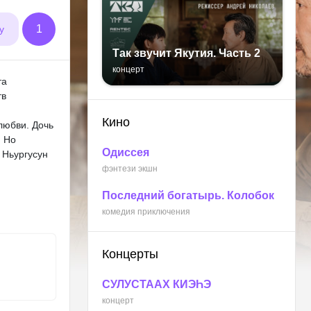
1
у
Так звучит Якутия. Часть 2
концерт
та
тв
Кино
любви. Дочь
. Но
Одиссея
 Ньургусун
фэнтези экшн
Последний богатырь. Колобок
комедия приключения
Концерты
СУЛУСТААХ КИЭҺЭ
концерт