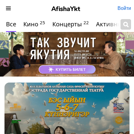
Войти
25
22
Все
Кино
Концерты
Активный о