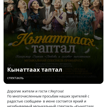
Кынаттаах таптал
спектакль
Дорогие жители и гости г.Якутска!
По многочисленным просьбам наших зрителей с
радостью сообщаем- в июне состоится яркий и
незабываемый музыкальный спектакль «Кынаттаах