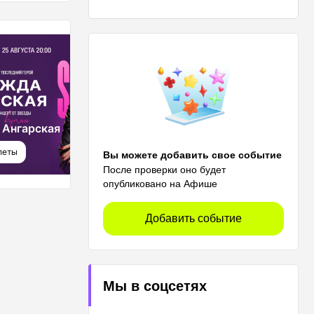
ВЕЧЕРИНКИ
 Ангарская
SayinChella
леты
Купить билеты
Вы можете добавить свое событие
После проверки оно будет
опубликовано на Афише
Добавить событие
Мы в соцсетях