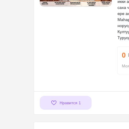
икки 
саха 
өрө а
​Маһа
норуо
Култу
Туруо
0
Моя
Нравится
1