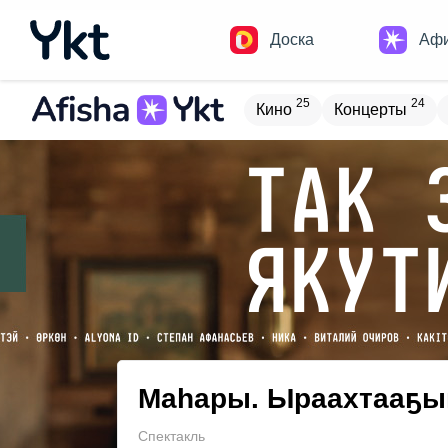
Доска
Аф
25
24
Кино
Концерты
Домики
Н
16
9
Встречи
Детям
В
19
4
Туризм
Обучение
Маһары. Ыраахтааҕы
Спектакль