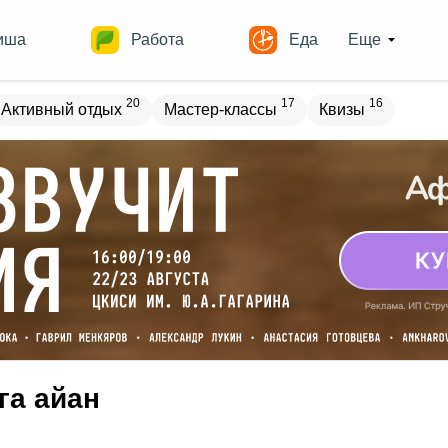
иша
Работа
Еда
Еще
20
17
16
Активный отдых
Мастер-классы
Квизы
овостройки
Места
19
13
17
18
ечеринки
Спорт
Выставки
Театры
8
9
9
Квесты
Зарубежное
Разное
га айан