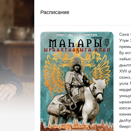
Расписание
Саха 
Утум 
премь
Бу ис
хайыс
дьылл
XVII 
сиэнэ
уола 
көрдө
унньу
ыраах
кэпсэ
кэнни
дьоһу
биирг