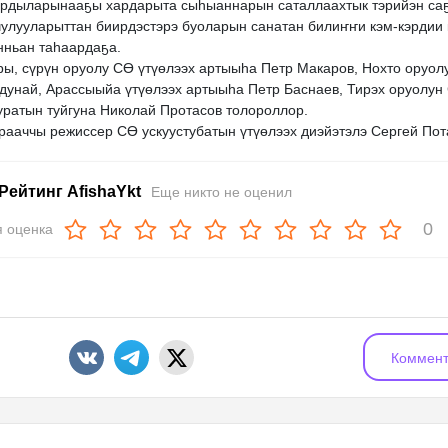
ардыларынааҕы хардарыта сыһыаннарын саталлаахтык тэрийэн са
чулууларыттан биирдэстэрэ буоларын санатан билиҥҥи кэм-кэрдии
нньан таһаардаҕа.
ры, сүрүн оруолу СӨ үтүөлээх артыыһа Петр Макаров, Нохто оруол
дунай, Арассыыйа үтүөлээх артыыһа Петр Баснаев, Тирэх оруолун
уратын туйгуна Николай Протасов толороллор.
рааччы режиссер СӨ ускуустубатын үтүөлээх диэйэтэлэ Сергей Пот
Рейтинг AfishaYkt
Еще никто не оценил
0
 оценка
Коммент