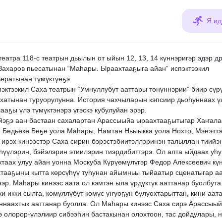
Я ид
театра 118-с театрын дьылын от ыйын 12, 13, 14 күннэригэр эдэр д
Захаров пьесатынан “Маһары. Ыраахтааҕыга айан” испэктээкил
ератынан түмүктүөҕэ.
пэктээкил Саха театрын “Умнуллубут ааттары төнүннэрии” биир сүр
хатынан туруорулунна. История чахчыларын кэпсиир дьоһуннаах ү
ааҕы үлэ түмүктэнэрэ үгэскэ кубулуйан эрэр.
үйэҕэ аан бастаан сахалартан Арассыыйа ыраахтааҕытыгар Хаҥала
, Бөдьөкө Бөҕө уола Маһары, Намтан Ньыыкка уола Нохто, Мэҥэтт
Тирэх кинээстэр Саха сирин бэрэстэбиитэллэринэн талыллан тиийэ
һүүлэрин, бэйэлэрин этиилэрин тиэрдибиттэрэ. Ол алта ыйдаах уһу
ктаах улуу айан уонна Москуба Күрүөмүлүгэр Федор Алексеевич кү
тааҕыны кытта көрсүһүү туһунан айымньы тыйаатыр сценатыгар а
нэр. Маһары кинээс аата ол кэмтэн ыла үрдүктүк ааттанар буолбута
ки икки сылга, көмүллүбүт көмүс уҥуоҕун булуохтарыттан, кини аат
ннаахтык ааттанар буолла. Ол Маһары кинээс Саха сирэ Арассыы
э олорор-үлэлиир сибээһин бастакынан олохтоон, тас дойдулары, 