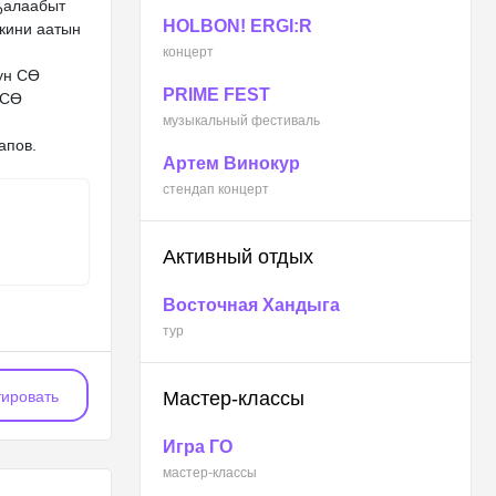
ҕалаабыт
HOLBON! ERGI:R
 кини аатын
концерт
ун СӨ
PRIME FEST
 СӨ
музыкальный фестиваль
апов.
Артем Винокур
стендап концерт
Активный отдых
Восточная Хандыга
тур
ировать
Мастер-классы
Игра ГО
мастер-классы