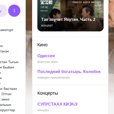
1
у
Так звучит Якутия. Часть 2
концерт
раматург
Кино
үн
лэнэн
Одиссея
стан Тыгын
фэнтези экшн
эн Быйаҥ
Последний богатырь. Колобок
н
н
комедия приключения
н
ан бастаан
Концерты
. Оттон
а эмиэ
СУЛУСТААХ КИЭҺЭ
йалыын
норуоттар
концерт