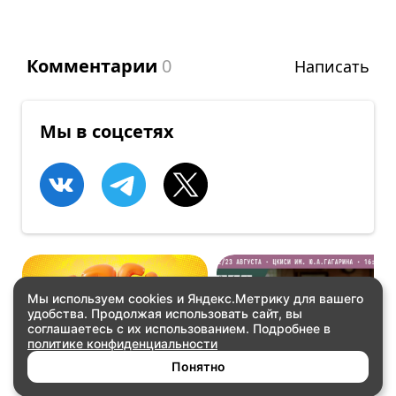
Комментарии
0
Написать
Мы в соцсетях
Мы используем cookies и Яндекс.Метрику для вашего
удобства. Продолжая использовать сайт, вы
ВЕЧЕРИНКИ
КОНЦЕРТЫ
соглашаетесь с их использованием. Подробнее в
SayinChella
Так звучит Якутия.
политике конфиденциальности
Часть 2
Купить билеты
Купить билеты
Понятно