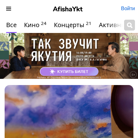
Войти
24
21
Все
Кино
Концерты
Активный о