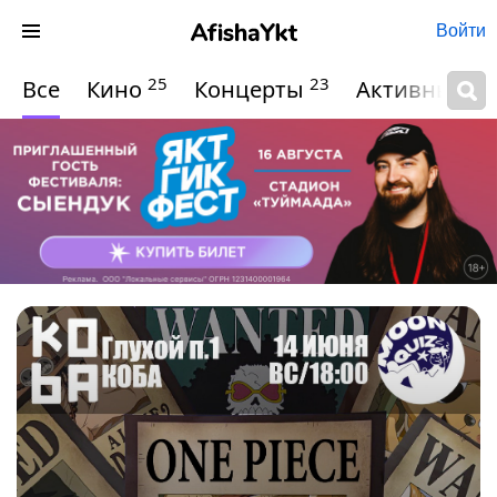
Войти
25
23
Все
Кино
Концерты
Активный о