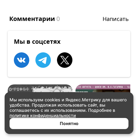
Комментарии
0
Написать
Мы в соцсетях
Мы используем cookies и Яндекс.Метрику для вашего
удобства. Продолжая использовать сайт, вы
КОНЦЕРТЫ
КОНЦЕРТЫ
соглашаетесь с их использованием. Подробнее в
HOLBON! ERGI:R
Так звучит Якутия.
политике конфиденциальности
Часть 2
Купить билеты
Купить билеты
Понятно