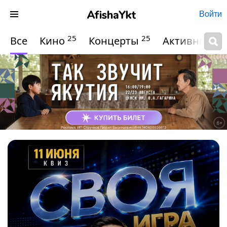
Войти
25
25
Все
Кино
Концерты
Активный о