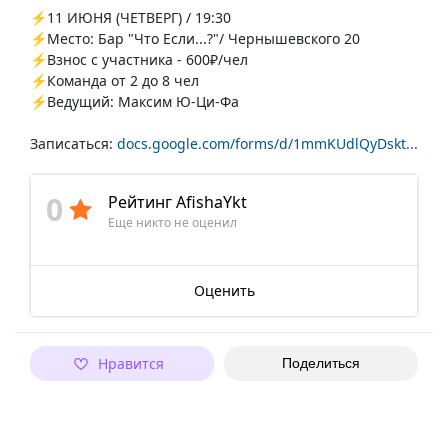
⚡️11 ИЮНЯ (ЧЕТВЕРГ) / 19:30
⚡️Место: Бар "Что Если...?"/ Чернышевского 20
⚡️Взнос с участника - 600₽/чел
⚡️Команда от 2 до 8 чел
⚡️Ведущий: Максим Ю-Ци-Фа
Записаться:
docs.google.com/forms/d/1mmKUdlQyDskt...
0
Рейтинг AfishaYkt
Еще никто не оценил
Оценить
Нравится
Поделиться