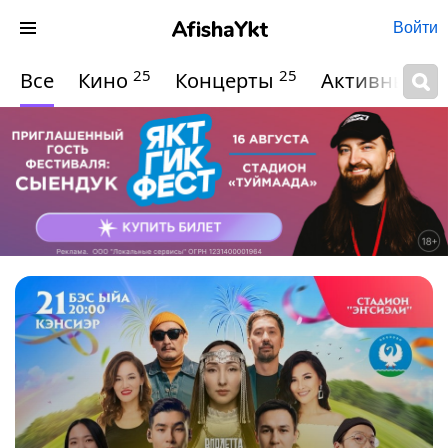
Войти
25
25
Все
Кино
Концерты
Активный о