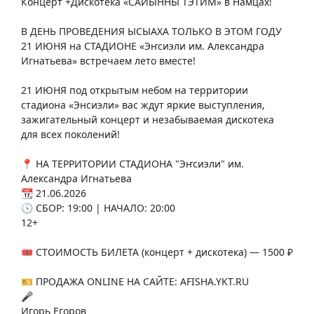
Концерт +Дискотека «САЙЫННЫ ТЭТИМ» в Намцах!
В ДЕНЬ ПРОВЕДЕНИЯ ЫСЫАХА ТОЛЬКО В ЭТОМ ГОДУ
21 ИЮНЯ на СТАДИОНЕ «Эҥсиэли им. Александра
Игнатьева» встречаем лето вместе!
21 ИЮНЯ под открытым небом на территории
стадиона «Энсиэли» вас ждут яркие выступления,
зажигательный концерт и незабываемая дискотека
для всех поколений!
📍 НА ТЕРРИТОРИИ СТАДИОНА "Эҥсиэли" им.
Александра Игнатьева
📆 21.06.2026
🕔 СБОР: 19:00 | НАЧАЛО: 20:00
12+
🎟️ СТОИМОСТЬ БИЛЕТА (концерт + дискотека) — 1500 ₽
🎫 ПРОДАЖА ONLINE НА САЙТЕ: AFISHA.YKT.RU
🎤
Игорь Егоров