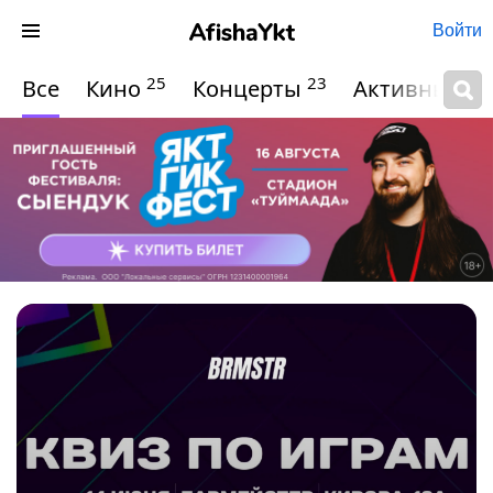
Войти
25
23
Все
Кино
Концерты
Активный о