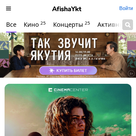
Войти
25
25
Все
Кино
Концерты
Активный о