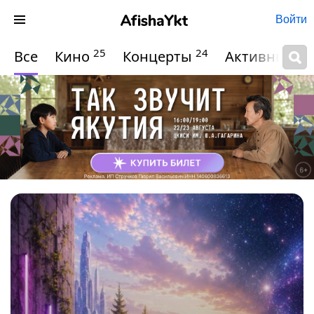
Войти
25
24
Все
Кино
Концерты
Активный о