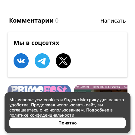
Комментарии
0
Написать
Мы в соцсетях
Мы используем cookies и Яндекс.Метрику для вашего
удобства. Продолжая использовать сайт, вы
КОНЦЕРТЫ
КОНЦЕРТЫ
соглашаетесь с их использованием. Подробнее в
PRIME FEST
Так звучит Якутия.
политике конфиденциальности
Часть 2
Купить билеты
Купить билеты
Понятно