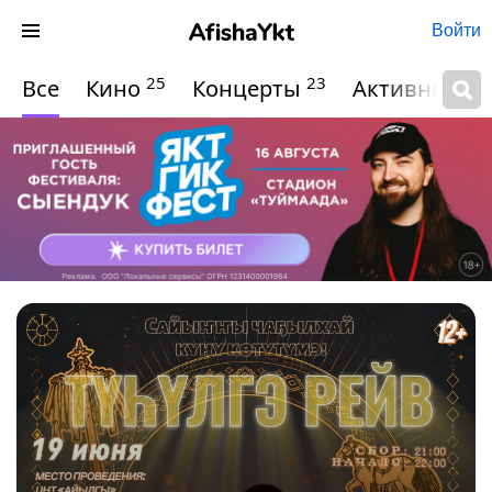
Войти
25
23
Все
Кино
Концерты
Активный о