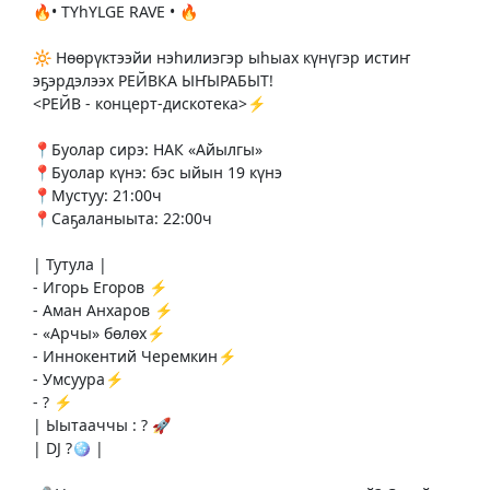
🔥• TYhYLGE RAVE • 🔥
🔆 Нөөрүктээйи нэһилиэгэр ыһыах күнүгэр истиҥ
эҕэрдэлээх РЕЙВКА ЫҤЫРАБЫТ!
<РЕЙВ - концерт-дискотека>⚡️
📍Буолар сирэ: НАК «Айылгы»
📍Буолар күнэ: бэс ыйын 19 күнэ
📍Мустуу: 21:00ч
📍Саҕаланыыта: 22:00ч
| Тутула |
- ⁠Игорь Егоров ⚡️
- ⁠Аман Анхаров ⚡️
- ⁠⁠«Арчы» бөлөх⚡️
- ⁠⁠Иннокентий Черемкин⚡️
- ⁠Умсуура⚡️
- ⁠? ⚡️
| Ыытааччы : ? 🚀
| DJ ?🪩 |