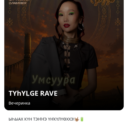
TYhYLGE RAVE
Вечеринка
ЫҺЫАХ КҮН ТЭҤҤЭ ҮҤКҮЛҮӨХХЭ!🤟🏽🔋