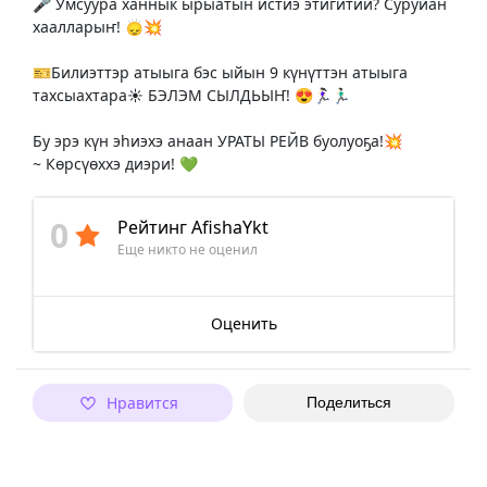
🎤 Умсуура ханнык ырыатын истиэ этигитий? Суруйан
хаалларыҥ! 🙂‍↕️💥
🎫Билиэттэр атыыга бэс ыйын 9 күнүттэн атыыга
тахсыахтара☀️ БЭЛЭМ СЫЛДЬЫҤ! 😍🏃🏻‍♀️🏃🏻‍♂️
Бу эрэ күн эһиэхэ анаан УРАТЫ РЕЙВ буолуоҕа!💥
~ Көрсүөххэ диэри! 💚
0
Рейтинг AfishaYkt
Еще никто не оценил
Оценить
Нравится
Поделиться