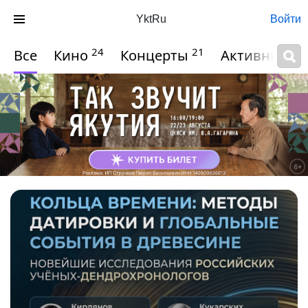
YktRu
Войти
24
21
Все
Кино
Концерты
Активный о