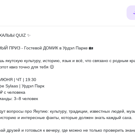
АХАЛЫЫ QUIZ ✨
ЫЙ ПРИЗ - Гостевой ДОМИК в Урдэл Парке 🏡
ь якутскую культуру, историю, язык и всё, что связано с родным к
этот квиз точно для тебя 😌
 ИЮНЯ | ЧТ | 19:30
фе Sylaas | Урдэл Парк
0₽ с человека
манды: 3–8 человек
дут вопросы про Якутию: культуру, традиции, известных людей, музы
 историю и интересные факты, которые должен знать каждый саха.
ай друзей и готовься к вечеру, где можно не только проверить знан