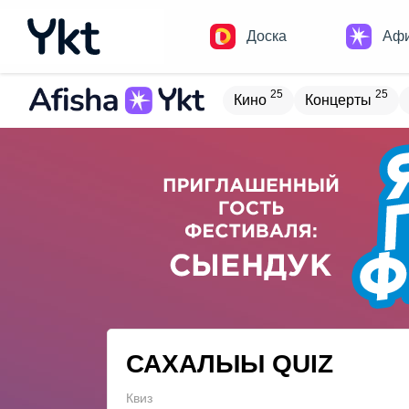
Доска
Аф
25
25
Кино
Концерты
Домики
Н
18
8
Встречи
Детям
В
20
4
Туризм
Обучение
САХАЛЫЫ QUIZ
Квиз