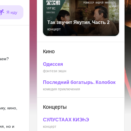
Я иду
Так звучит Якутия. Часть 2
концерт
Кино
раем?
Одиссея
фэнтези экшн
Последний богатырь. Колобок
комедия приключения
Концерты
ку, кино,
СУЛУСТААХ КИЭҺЭ
ия, но и
концерт