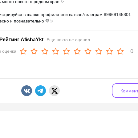
ь много нового о родном крае ✨
гистрируйся в шапке профиля или ватсап/телеграм 89969145801 — 
есно и познавательно 💚✨
Рейтинг AfishaYkt
Еще никто не оценил
0
 оценка
Коммент