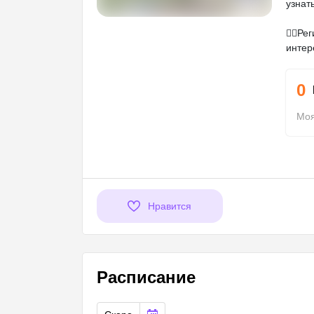
узнат
☝🏼Ре
интер
0
Моя
Нравится
Расписание