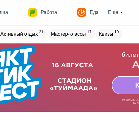
иша
Работа
Еда
Еще
21
17
19
Активный отдых
Мастер-классы
Квизы
овостройки
Места
17
13
17
18
ечеринки
Спорт
Выставки
Театры
8
9
9
Квесты
Зарубежное
Разное