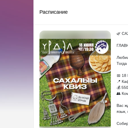
Расписание
🌿 С
ГЛАВН
Любиш
Тогда 
📅 18
📍 Ка
💰 55
👥 Ко
Вас ж
язык,
Собир