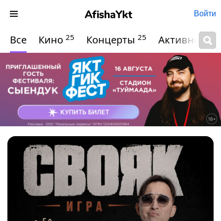
Войти
25
25
Все
Кино
Концерты
Активный о