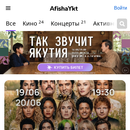
Войти
24
21
Все
Кино
Концерты
Активный о