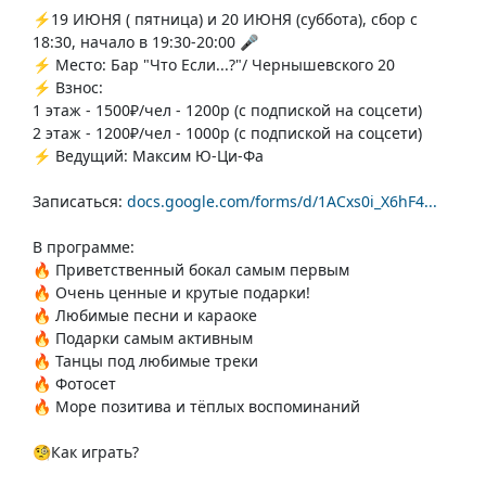
⚡️19 ИЮНЯ ( пятница) и 20 ИЮНЯ (суббота), сбор с
18:30, начало в 19:30-20:00 🎤
⚡️ Место: Бар "Что Если...?"/ Чернышевского 20
⚡️ Взнос:
1 этаж - 1500₽/чел - 1200р (с подпиской на соцсети)
2 этаж - 1200₽/чел - 1000р (с подпиской на соцсети)
⚡️ Ведущий: Максим Ю-Ци-Фа
Записаться:
docs.google.com/forms/d/1ACxs0i_X6hF4...
В программе:
🔥 Приветственный бокал самым первым
🔥 Очень ценные и крутые подарки!
🔥 Любимые песни и караоке
🔥 Подарки самым активным
🔥 Танцы под любимые треки
🔥 Фотосет
🔥 Море позитива и тёплых воспоминаний
🧐Как играть?