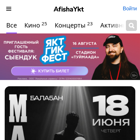
Войти
25
23
Все
Кино
Концерты
Активный о