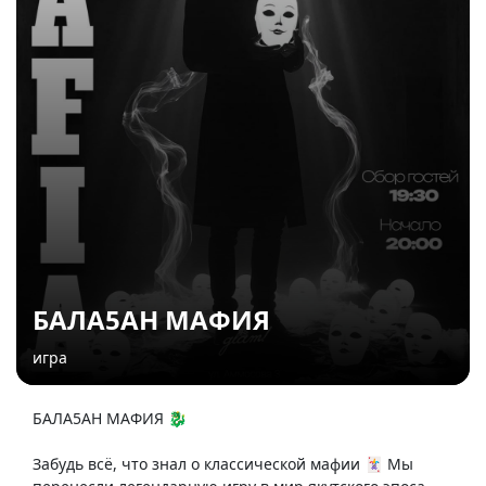
БАЛА5АН МАФИЯ
игра
БАЛА5АН МАФИЯ 🐉
Забудь всё, что знал о классической мафии 🃏 Мы