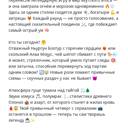
перенесли легендарную игру в мир якутского эпоса —
и она заиграла огнём и морозом одновременно 🔥❄️
Здесь за одним столом сходятся духи 👻, богатыри 💪 и
хитрецы 🦊 Каждый раунд — не просто голосование, а
настоящий сказительный поединок ⚔️, где побеждает
самый острый ум 🧠
Кто ты сегодня? 🤔
Отважный Ньургун Боотур с горячим сердцем ❤️‍🔥 или
скользкий Алаа Моҕус, чей шёпот сбивает с пути 🐎💨
А может, стрелочник, который умело путает следы 🎯,
или затычка, способная перевернуть ход партии
одним словом? 🔄🤯 Новые роли ломают привычные
схемы — скучных раздач у нас не бывает 😈
Атмосфера гуще тумана над тайгой 🌫️🌲
Звуки хомуса 🎵, полумрак 🕯️, стилистика древнего
Олонхо 🛖 и азарт, от которого стынет в жилах кровь
🩸😱 Твой привычный четверг с сериалами 📺
останется в прошлом — теперь ты сам творишь
легенду 🧙‍♂️✨