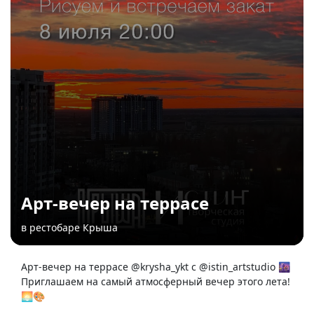
Арт-вечер на террасе
в рестобаре Крыша
Арт-вечер на террасе @krysha_ykt с @istin_artstudio 🌆
Приглашаем на самый атмосферный вечер этого лета!
🌅🎨