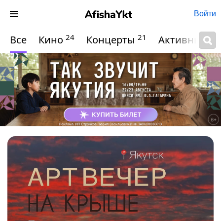
Войти
24
21
Все
Кино
Концерты
Активный о