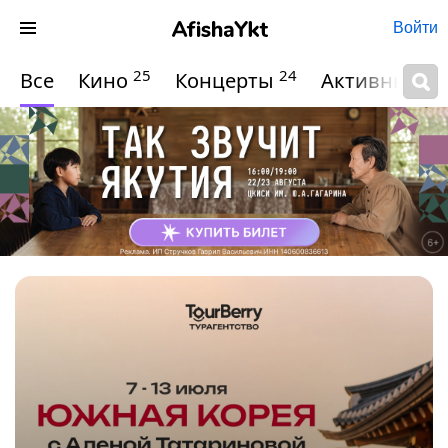
Войти
25
24
Все
Кино
Концерты
Активный о