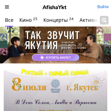
Войти
25
24
Все
Кино
Концерты
Активный о