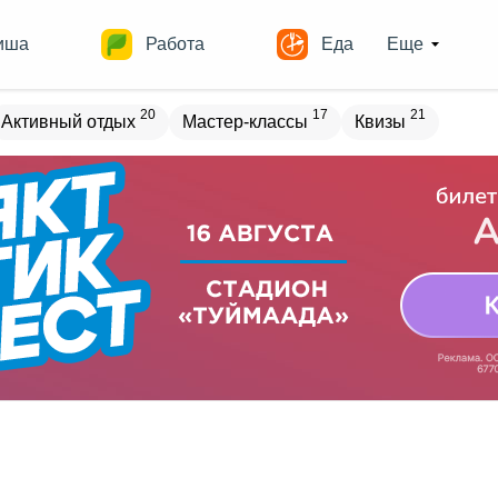
иша
Работа
Еда
Еще
20
17
21
Активный отдых
Мастер-классы
Квизы
овостройки
Места
10
11
16
18
ечеринки
Спорт
Выставки
Театры
8
9
11
Квесты
Зарубежное
Разное