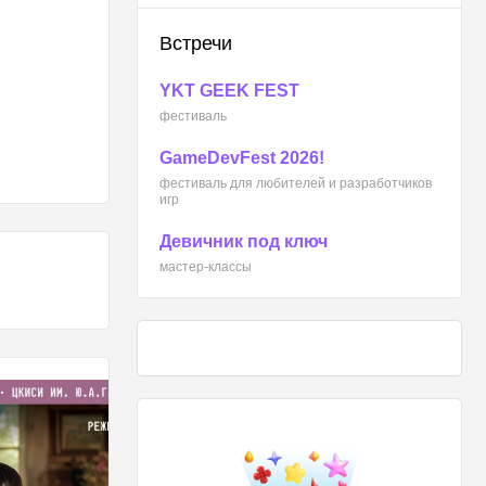
Встречи
YKT GEEK FEST
фестиваль
GameDevFest 2026!
фестиваль для любителей и разработчиков
игр
Девичник под ключ
мастер-классы