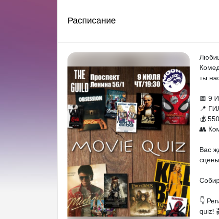
Расписание
Любиш
Комед
ты на
📅 9 
📍 ГИ
💰 55
👥 Ко
Вас ж
сцены
Собир
👇 Ре
quiz! 