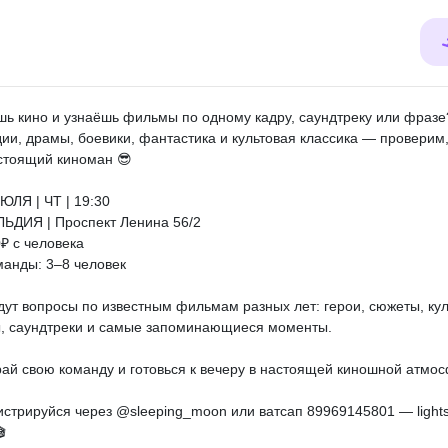
ь кино и узнаёшь фильмы по одному кадру, саундтреку или фразе
ии, драмы, боевики, фантастика и культовая классика — проверим,
стоящий киноман 😎
ИЮЛЯ | ЧТ | 19:30
ЛЬДИЯ | Проспект Ленина 56/2
0₽ с человека
манды: 3–8 человек
дут вопросы по известным фильмам разных лет: герои, сюжеты, ку
, саундтреки и самые запоминающиеся моменты.
ай свою команду и готовься к вечеру в настоящей киношной атмо
гистрируйся через @sleeping_moon или ватсап 89969145801 — lights
🎬