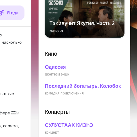
Я иду
Так звучит Якутия. Часть 2
концерт
?
 насколько
Кино
Одиссея
фэнтези экшн
Последний богатырь. Колобок
льтовые
комедия приключения
Концерты
сфере 🎞✨
СУЛУСТААХ КИЭҺЭ
, camera,
концерт