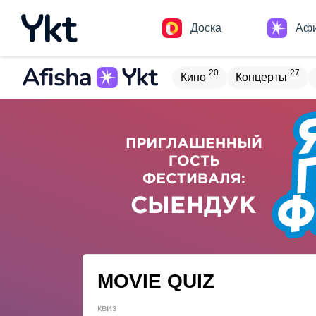
Доска
Аф
20
27
Кино
Концерты
Домики
Н
20
8
Встречи
Детям
В
20
5
Туризм
Обучение
MOVIE QUIZ
квиз