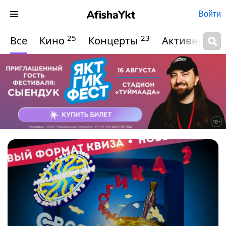
Войти
25
23
Все
Кино
Концерты
Активный о