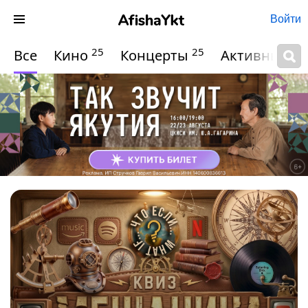
Войти
25
25
Все
Кино
Концерты
Активный о