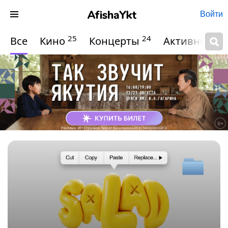
Войти
25
24
Все
Кино
Концерты
Активный о