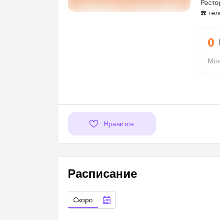
Ресто
☎️ те
0
Моя
Нравится
Расписание
Скоро