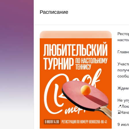
Расписание
Ресто
насто
Главн
Участ
получ
сообщ
Ждем 
Не уп
📍Лок
⌛️Нач
9 июля