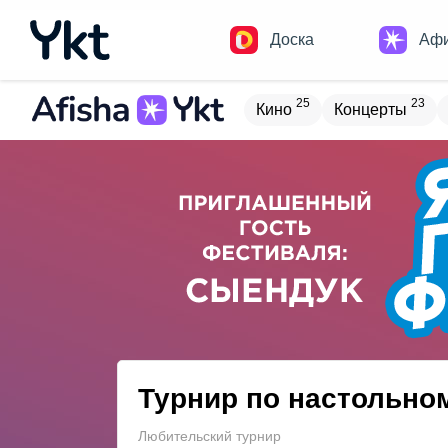
Доска
Аф
25
23
Кино
Концерты
Домики
Н
17
9
Встречи
Детям
В
20
4
Туризм
Обучение
Турнир по настольно
Любительский турнир