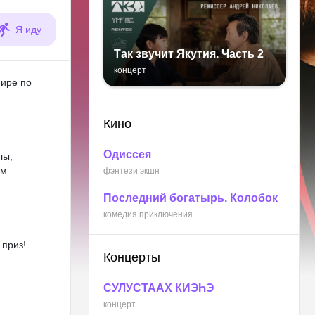
Я иду
Так звучит Якутия. Часть 2
концерт
нире по
Кино
Одиссея
лы,
ом
фэнтези экшн
Последний богатырь. Колобок
комедия приключения
 приз!
Концерты
СУЛУСТААХ КИЭҺЭ
концерт