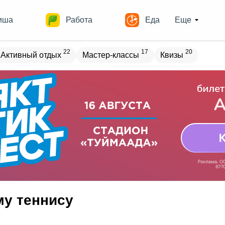
иша
Работа
Еда
Еще
22
17
20
Активный отдых
Мастер-классы
Квизы
овостройки
Места
19
13
17
18
ечеринки
Спорт
Выставки
Театры
8
9
10
Квесты
Зарубежное
Разное
му теннису