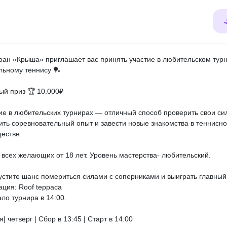
ран «Крыша» приглашает вас принять участие в любительском тур
льному теннису 🏓
ый приз 🏆 10.000₽
ие в любительских турнирах — отличный способ проверить свои си
ить соревновательный опыт и завести новые знакомства в теннисн
естве.
всех желающих от 18 лет. Уровень мастерства- любительский.
устите шанс помериться силами с соперниками и выиграть главный
ация: Roof teppaca
ало турнира в 14:00.
| четверг | Сбор в 13:45 | Старт в 14:00