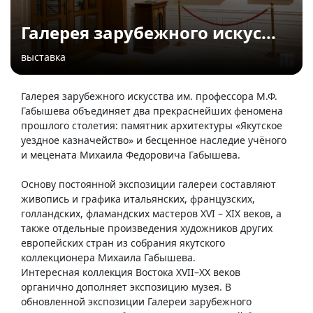
Галерея зарубежного искус...
выставка
Галерея зарубежного искусства им. профессора М.Ф.
Габышева объединяет два прекраснейших феномена
прошлого столетия: памятник архитектуры «Якутское
уездное казначейство» и бесценное наследие учёного
и мецената Михаила Федоровича Габышева.
Основу постоянной экспозиции галереи составляют
живопись и графика итальянских, французских,
голландских, фламандских мастеров ХVI – ХIХ веков, а
также отдельные произведения художников других
европейских стран из собрания якутского
коллекционера Михаила Габышева.
Интересная коллекция Востока ХVII–ХХ веков
органично дополняет экспозицию музея. В
обновленной экспозиции Галереи зарубежного