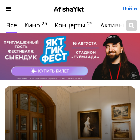
Войти
25
25
Все
Кино
Концерты
Активный о