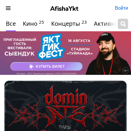
Войти
25
23
Все
Кино
Концерты
Активный о