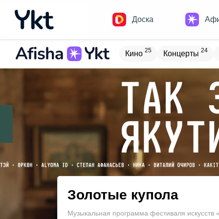
Доска
Аф
25
24
Кино
Концерты
Домики
Н
16
9
Встречи
Детям
В
19
4
Туризм
Обучение
Золотые купола
Музыкальная программа фестиваля искусств 