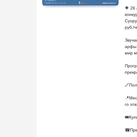
🔶 26
конку
Суору
руб./ч
Звуча
арфы 
мир м
Прогр
прекр
🔗Пол
📍Мес
го эт
🎟Куп
☎Пред