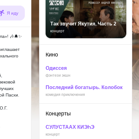
Я иду
Так звучит Якутия. Часть 2
концерт
ла»! 🎶🔔✨
риглашает
Кино
схального
Одиссея
,
фэнтези экшн
вековой
Последний богатырь. Колобок
 лучших
ой Пасхи.
комедия приключения
О.Г.
Концерты
СУЛУСТААХ КИЭҺЭ
концерт