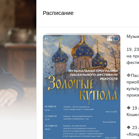
Расписание
Музык
19, 2
на пр
фести
🔷Пас
приоб
культ
произ
🔶 19
Кошел
🔶 23
«Конц