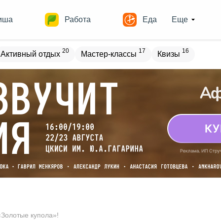
иша
Работа
Еда
Еще
20
17
16
Активный отдых
Мастер-классы
Квизы
овостройки
Места
19
13
17
18
ечеринки
Спорт
Выставки
Театры
8
9
9
Квесты
Зарубежное
Разное
«Золотые купола»!