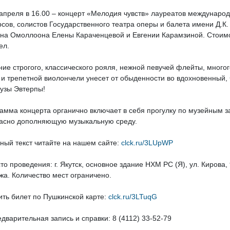
 апреля в 16.00 – концерт «Мелодия чувств» лауреатов междунаро
рсов, солистов Государственного театра оперы и балета имени Д.К.
на Омоллоона Елены Караченцевой и Евгении Карамзиной. Стоимо
ел.
ние строгого, классического рояля, нежной певучей флейты, много
и трепетной виолончели унесет от обыденности во вдохновенный
узы Эвтерпы!
амма концерта органично включает в себя прогулку по музейным з
асно дополняющую музыкальную среду.
ный текст читайте на нашем сайте:
clck.ru/3LUpWP
то проведения: г. Якутск, основное здание НХМ РС (Я), ул. Кирова, 
ажа. Количество мест ограничено.
ить билет по Пушкинской карте:
clck.ru/3LTuqG
варительная запись и справки: 8 (4112) 33-52-79