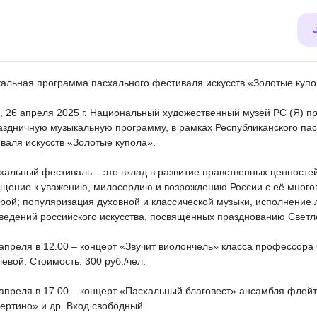
альная программа пасхального фестиваля искусств «Золотые купо
3, 26 апреля 2025 г. Национальный художественный музей РС (Я) п
аздничную музыкальную программу, в рамках Республиканского па
валя искусств «Золотые купола».
хальный фестиваль – это вклад в развитие нравственных ценностей
щение к уважению, милосердию и возрождению России с её много
урой; популяризация духовной и классической музыки, исполнение
ведений российского искусства, посвящённых празднованию Светл
 апреля в 12.00 – концерт «Звучит виолончель» класса профессора 
евой. Стоимость: 300 руб./чел.
 апреля в 17.00 – концерт «Пасхальный благовест» ансамбля флейт
ертино» и др. Вход свободный.