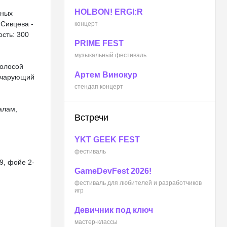
HOLBON! ERGI:R
дных
 Сивцева -
концерт
сть: 300
PRIME FEST
музыкальный фестиваль
голосой
Артем Винокур
, чарующий
стендап концерт
алам,
Встречи
YKT GEEK FEST
фестиваль
9, фойе 2-
GameDevFest 2026!
фестиваль для любителей и разработчиков
игр
Девичник под ключ
мастер-классы