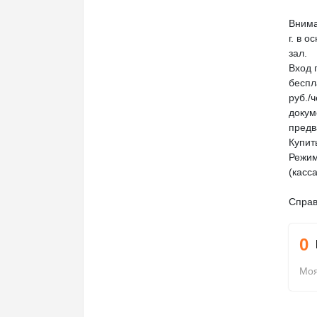
Внима
г. в о
зал.
Вход 
беспл
руб./
докум
предв
Купит
Режим
(касс
Справ
0
Моя