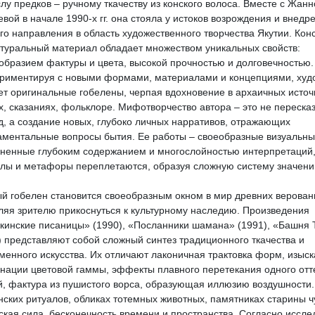
лу предков – ручному ткачеству из конского волоса. Вместе с Жанн
евой в начале 1990-х гг. она стояла у истоков возрождения и внедр
го направления в область художественного творчества Якутии. Кон
атуральный материал обладает множеством уникальных свойств:
образием фактуры и цвета, высокой прочностью и долговечностью.
риментируя с новыми формами, материалами и концепциями, худ
ет оригинальные гобелены, черпая вдохновение в архаичных источ
, сказаниях, фольклоре. Мифотворчество автора – это не переска
д, а создание новых, глубоко личных нарративов, отражающих
ментальные вопросы бытия. Ее работы – своеобразные визуальны
ненные глубоким содержанием и многослойностью интерпретаций,
лы и метафоры переплетаются, образуя сложную систему значени
й гобелен становится своеобразным окном в мир древних верован
ляя зрителю прикоснуться к культурному наследию. Произведения
инские писаницы» (1990), «Посланники шамана» (1991), «Башня
) представляют собой сложный синтез традиционного ткачества и
менного искусства. Их отличают лаконичная трактовка форм, изыс
нации цветовой гаммы, эффекты плавного перетекания одного отт
й, фактура из пушистого ворса, образующая иллюзию воздушности.
ских ритуалов, обликах тотемных животных, памятниках старины ч
ская сила, бесконечность времени и пространства. Согласно иссл