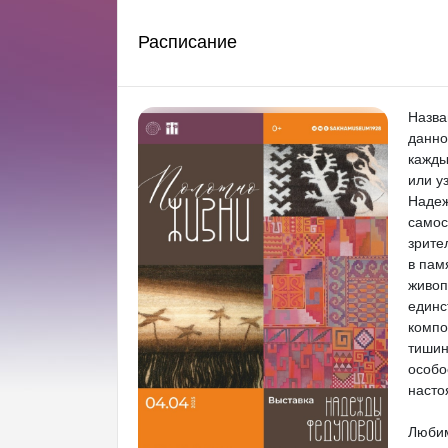
Расписание
Назва
данно
кажды
или у
Надеж
самос
зрите
в пам
живоп
единс
компо
тишин
особо
насто
Любим