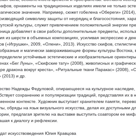
рафов, орнаменты на традиционных изделиях имели не только эсте
магическое значение. Например, сюжет гобелена «Обереги» (2014),
оизводящий символику защиты от неурядиц и благосостояния, хар
кутской культуры, служит привлечением положительной энергии пре
ница добавляет в свои работы дополнительные предметы, использ
ия из шерсти в объемных композициях, усиливая экспрессию и дек
ов («Игрушки», 2009, «Олени», 2013). Искусство скифов, стилистич
образные и магически завораживающие формы культуры Востока, 
пределили устойчивые эстетические и изобразительные ориентиры
енах «Бег Луны», «Скифские тату» (2008), живописных и графическ
ре дракона вокруг креста», «Ритуальные ткани Паракас» (2008), «
 (2013) и др.
ество Надежды Федуловой, опирающееся на культурное наследие,
бствует сохранению и популяризации традиций, представляя их в 
менном контексте. Художник выступает хранителем памяти, перев
лы, обряды на язык визуального искусства, делая их доступными д
ории, предлагая зрителю на выставке выступить соавтором ее миф
ашая к диалогу и рефлексии.
дат искусствоведения Юлия Кравцова