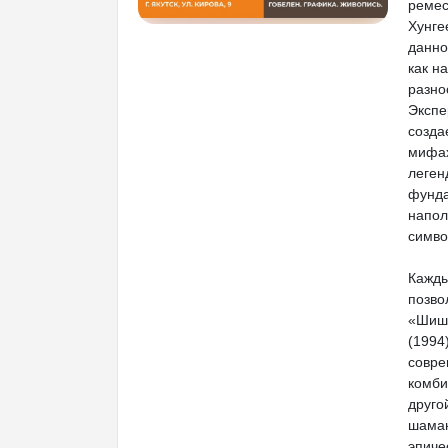
ремес
Хунге
данно
как н
разно
Экспе
созда
мифах
леген
фунда
напол
симво
Кажды
позво
«Шишк
(1994
совре
комби
друго
шаман
эпиче