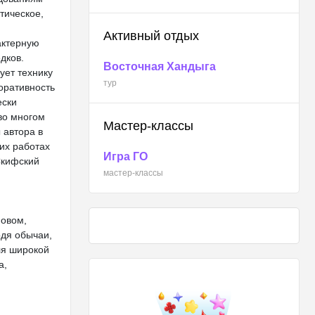
тическое,
Активный отдых
актерную
дков.
Восточная Хандыга
ует технику
тур
оративность
ески
во многом
Мастер-классы
 автора в
их работах
Игра ГО
Скифский
мастер-классы
новом,
одя обычаи,
ля широкой
а,