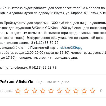
ние! Выставка будет работать для всех посетителей с 4 апреля по
сновном здании музея по адресу: г. Якутск, ул. Кирова, 9, 1 этаж, в
по Прейскуранту: для взрослых – 300 руб./чел; для лиц, не достигши
атно; для студентов ВУЗов и ССУЗов – 200 руб./чел., для пенсионе
чел., многодетным семьям – бесплатно (при предъявлении соответ
ентов, qr-кодов). Экскурсионное обслуживание по отдельной цене,
арительная запись: 8 (4112) 33-52-79.
ь входной билет по Пушкинской карте:
clck.ru/3K9qeg
 работы: среда 12.00-20.00 (касса до 19.30), четверг-воскресенье 
а до 17.30), понедельник-вторник – выходные дни.
ки по телефонам: 8 (4112) 33-52-79
Рейтинг AfishaYkt
Еще никто не оценил
0
 оценка