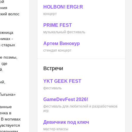
ой
HOLBON! ERGI:R
ения
ский волос
концерт
PRIME FEST
ожница
музыкальный фестиваль
никах -
Артем Винокур
з старых
стендап концерт
е поэмы,
 где
Встречи
й.
YKT GEEK FEST
ий,
фестиваль
 Тыгына»
GameDevFest 2026!
канные
фестиваль для любителей и разработчиков
игр
енка в
 В мотивах
Девичник под ключ
увствуется
мастер-классы
едованиям