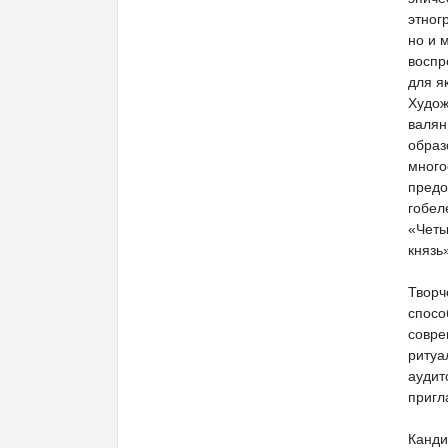
этног
но и 
воспр
для я
Худож
валян
образ
много
предо
гобел
«Четы
князь»
Творч
спосо
совре
ритуа
аудит
пригл
Канди