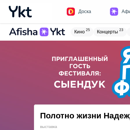
Доска
Аф
25
23
Кино
Концерты
Домики
Н
17
9
Встречи
Детям
В
20
4
Туризм
Обучение
Полотно жизни Наде
выставка