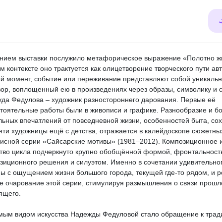
нием выставки послужило метафорическое выражение «Полотно ж
м контексте оно трактуется как олицетворение творческого пути авт
й момент, событие или переживание представляют собой уникаль
зор, воплощенный ею в произведениях через образы, символику и 
да Федулова – художник разностороннего дарования. Первые её
тоятельные работы были в живописи и графике. Разнообразие и бо
льных впечатлений от повседневной жизни, особенностей быта, со
яти художницы ещё с детства, отражается в калейдоскопе сюжетны
исной серии «Сайсарские мотивы» (1981–2012). Композиционное 
тво цикла подчеркнуто крупно обобщённой формой, фронтальност
зиционного решения и силуэтом. Именно в сочетании удивительног
ы с ощущением жизни большого города, текущей где-то рядом, и 
е очарование этой серии, стимулируя размышления о связи прошл
ящего.
ым видом искусства Надежды Федуловой стало обращение к тра