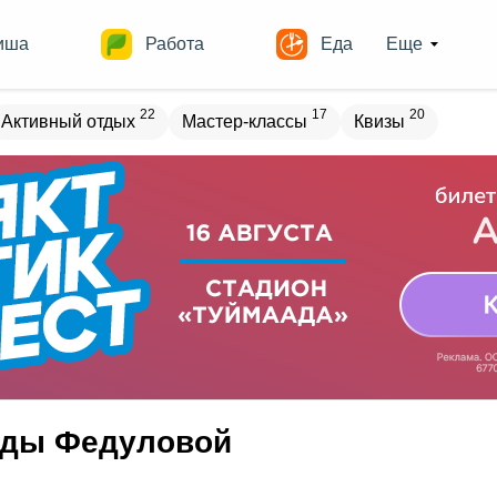
иша
Работа
Еда
Еще
22
17
20
Активный отдых
Мастер-классы
Квизы
овостройки
Места
19
13
17
18
ечеринки
Спорт
Выставки
Театры
8
9
10
Квесты
Зарубежное
Разное
жды Федуловой