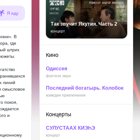
Я иду
Так звучит Якутия. Часть 2
концерт
изни». В
ора, где
ный штрих
Кино
сюжеты.
Одиссея
гатство
хранившихся
фэнтези экшн
х линий
Последний богатырь. Колобок
и смысловое
ью
комедия приключения
о покоя,
рождается
Концерты
ого и
СУЛУСТААХ КИЭҺЭ
диционному
концерт