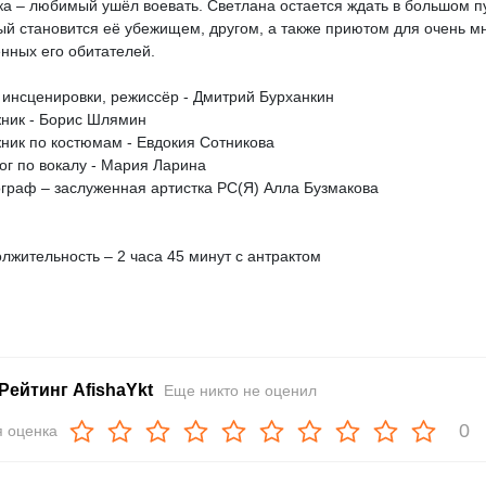
ка – любимый ушёл воевать. Светлана остается ждать в большом п
ый становится её убежищем, другом, а также приютом для очень м
нных его обитателей.
 инсценировки, режиссёр - Дмитрий Бурханкин
ник - Борис Шлямин
ник по костюмам - Евдокия Сотникова
ог по вокалу - Мария Ларина
граф – заслуженная артистка РС(Я) Алла Бузмакова
лжительность – 2 часа 45 минут с антрактом
Рейтинг AfishaYkt
Еще никто не оценил
0
 оценка