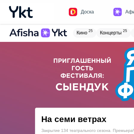
Доска
Аф
25
25
Кино
Концерты
Домики
Н
21
8
Встречи
Детям
В
20
4
Туризм
Обучение
На семи ветрах
Закрытие 134 театрального сезона. Премьера!