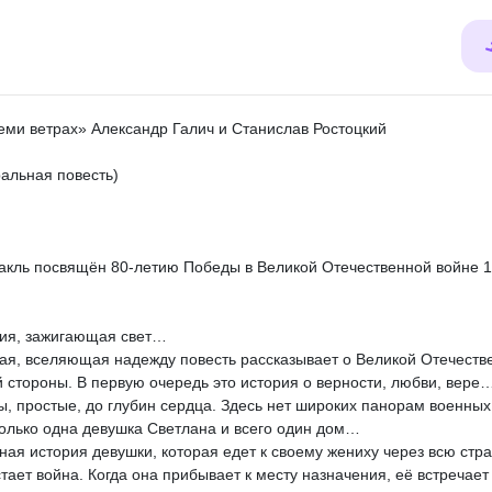
еми ветрах» Александр Галич и Станислав Ростоцкий
ральная повесть)
акль посвящён 80-летию Победы в Великой Отечественной войне 19
ия, зажигающая свет…
ая, вселяющая надежду повесть рассказывает о Великой Отечеств
й стороны. В первую очередь это история о верности, любви, вере
ы, простые, до глубин сердца. Здесь нет широких панорам военных
только одна девушка Светлана и всего один дом…
ная история девушки, которая едет к своему жениху через всю стран
стает война. Когда она прибывает к месту назначения, её встречае