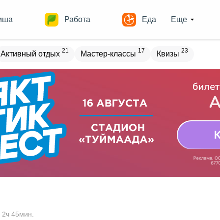
иша
Работа
Еда
Еще
21
17
23
Активный отдых
Мастер-классы
Квизы
овостройки
Места
18
13
17
18
ечеринки
Спорт
Выставки
Театры
8
9
12
Квесты
Зарубежное
Разное
 2ч 45мин.