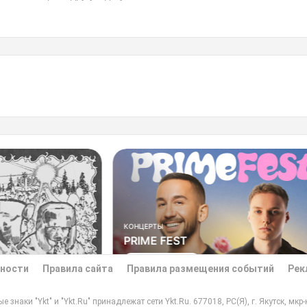
КОНЦЕРТЫ
ВСТРЕЧИ
PRIME FEST
YKT GEE
Купить билеты
Купить би
ьности
Правила сайта
Правила размещения событий
Рек
знаки "Ykt" и "Ykt.Ru" принадлежат сети Ykt.Ru. 677018, РС(Я), г. Якутск, мкр-н