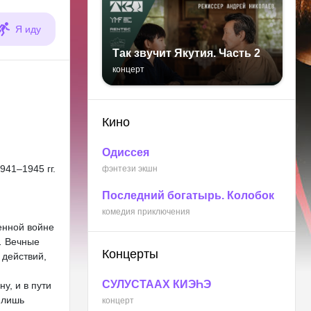
Я иду
Так звучит Якутия. Часть 2
концерт
Кино
Одиссея
41–1945 гг.
фэнтези экшн
Последний богатырь. Колобок
комедия приключения
енной войне
… Вечные
Концерты
 действий,
СУЛУСТААХ КИЭҺЭ
у, и в пути
т лишь
концерт