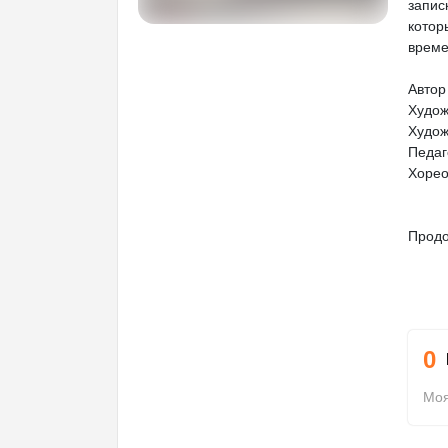
запис
котор
време
Автор
Худож
Худож
Педаг
Хорео
Продо
0
Моя