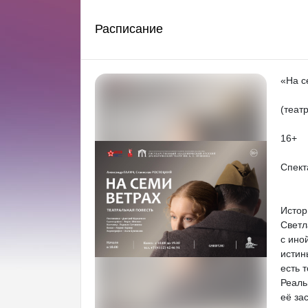
Расписание
«На с
(теат
16+
Спект
Истор
Светл
с ино
истин
есть 
Реаль
её за