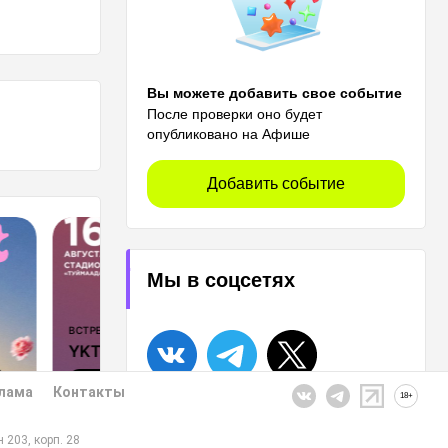
Вы можете добавить свое событие
После проверки оно будет
опубликовано на Афише
Добавить событие
Мы в соцсетях
КОНЦЕРТЫ
K FEST
Так звучит Якутия.
Часть 2
леты
Купить билеты
лама
Контакты
18+
 203, корп. 28