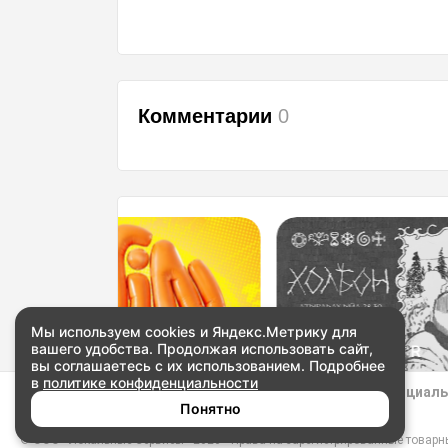
Комментарии
0
Мы используем cookies и Яндекс.Метрику для
КОНЦЕРТЫ
вашего удобства. Продолжая использовать сайт,
HOLBON! ERGI:R
вы соглашаетесь с их использованием. Подробнее
в
политике конфиденциальности
Купить билеты
Пользовательское соглашение
Политика конфиденциал
Понятно
Частые вопросы
Предложить событие
© ООО «Локальные Сервисы» 2026
Права на зарегистрированные товарные 