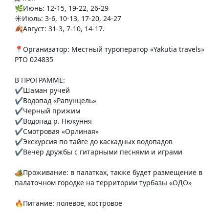
🌿Июнь: 12-15, 19-22, 26-29
☀️Июль: 3-6, 10-13, 17-20, 24-27
🍂Август: 31-3, 7-10, 14-17.
📍Организатор: Местный туроператор «Yakutia travels»
РТО 024835
В ПРОГРАММЕ:
✔️Шаман ручей
✔️Водопад «Рапунцель»
✔️Черный прижим
✔️Водопад р. Нюкуння
✔️Смотровая «Орлиная»
✔️Экскурсия по тайге до каскадных водопадов
✔️Вечер дружбы с гитарными песнями и играми
🏕️Проживание: в палатках, также будет размещение в
палаточном городке на территории турбазы «ОДО»
🔥Питание: полевое, костровое