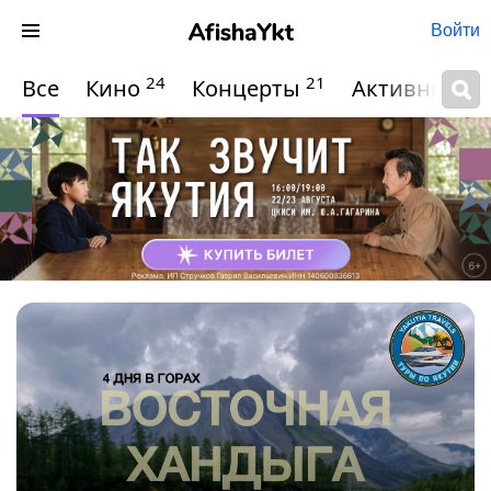
Войти
24
21
Все
Кино
Концерты
Активный о