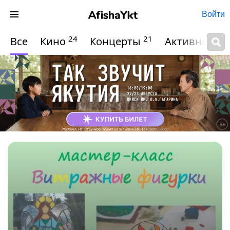
Войти
24
21
Все
Кино
Концерты
Активный о