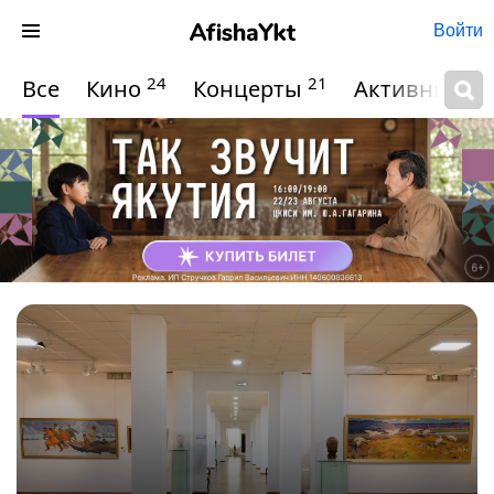
Войти
24
21
Все
Кино
Концерты
Активный о