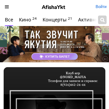
Войти
24
21
Все
Кино
Концерты
Активный о