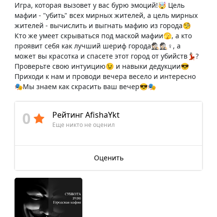
Игра, которая вызовет у вас бурю эмоций!🤯 Цель
мафии - "убить" всех мирных жителей, а цель мирных
жителей - вычислить и выгнать мафию из города🧐
Кто же умеет скрываться под маской мафии🫣, а кто
проявит себя как лучший шериф города🕵🏻🕵🏻♀️, а
может вы красотка и спасете этот город от убийств💃🏻?
Проверьте свою интуицию😉 и навыки дедукции😎
Приходи к нам и проводи вечера весело и интересно
🎭Мы знаем как скрасить ваш вечер😎🎭
0
Рейтинг AfishaYkt
Еще никто не оценил
Оценить