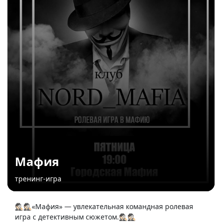
Мафия
тренинг-игра
🕵🏻🕵🏻«Мафия» — увлекательная командная ролевая
игра с детективным сюжетом.🕵🏻🕵🏻